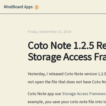
MindBoard Apps
Friday, September 21, 2018
Coto Note 1.2.5 R
Storage Access F
Yesterday, I released Coto Note version 1.2.
not open the file that does not have Coto N
Coto Note app use
Storage Access Framewo
example, you save your coto note file into l