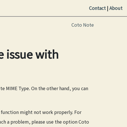
Contact
|
About
Coto Note
 issue with
Note MIME Type. On the other hand, you can
 function might not work properly. For
such a problem, please use the option
Coto